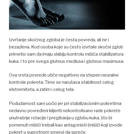
Izvrtanje skočnog zgloba je česta povreda, ali ne i
bezazlena. Kod osoba koje su često izvrtale skočni zglob
primetio sam da imaju slabiju kontrolu mišića stabilizatora
kuka. I to pre svega gluteus mediusa i gluteus maximusa.
Ova vrsta povrede utiče negativno na stepen neuralne
kontrole pokreta. Time se narušava stabilnost celog
elstremiteta, a zatim i celog tela.
Podudarnost sam uočio jer pri stabilizacionim pokretima
nedavno povređeni klijenti nekontrolisano rade pokrete
unutrašnje rotacije i pregibanja u zglobu kuka, što bi
pomenuti mišići trebali kao antagonisti (mišići koji izvode
pokret u suprotnom smeru) da spreče.