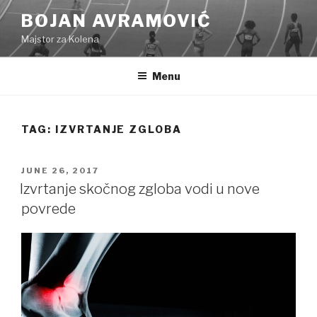
Skip
BOJAN AVRAMOVIĆ
to
Majstor za Kolena
content
Menu
TAG:
IZVRTANJE ZGLOBA
POSTED
JUNE 26, 2017
ON
Izvrtanje skočnog zgloba vodi u nove
povrede