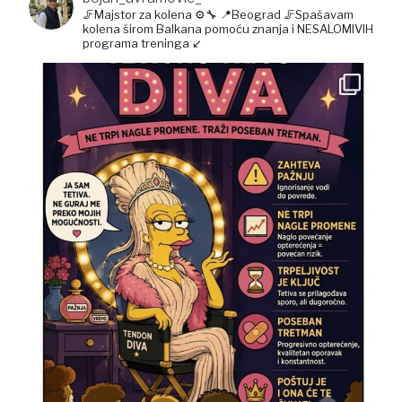
🦵Majstor za kolena ⚙️🔧
📍Beograd
🦵Spašavam
kolena širom Balkana pomoću znanja i NESALOMIVIH
programa treninga ↙️