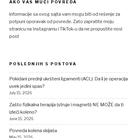
AKO VAS MUČI POVREDA
informacije sa ovog sajta vam mogu biti od rešenje za
potpuni oporavak od povrede. Zato zapratite moju
stranicu na Instagramu i TikTok-u da ne propustite novi
post
POSLEDNJIH 5 POSTOVA
Pokidani prednji ukršteni ligamenti (ACL): Da li je operacija
uvek jedini spas?
July 15, 2026
Zašto fizikalna terapija (struje i magneti) NE MOŽE da ti
izleči koleno?
June 15, 2026
Povreda kolena skijaša
May 15, 2026