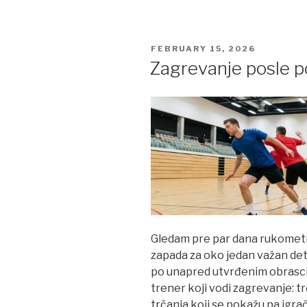
POSTED
FEBRUARY 15, 2026
ON
Zagrevanje posle 
Gledam pre par dana rukometn
zapada za oko jedan važan det
po unapred utvrđenim obrascim
trener koji vodi zagrevanje: 
trčanja koji se pokažu pa igrač