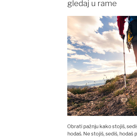
gledaj u rame
Obrati pažnju kako stojiš, sediš
hodaš. Ne stojiš, sediš, hodaš 