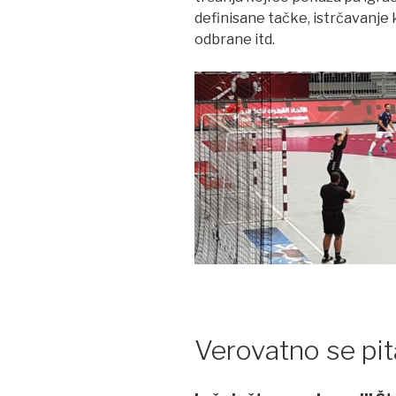
definisane tačke, istrčavanje
odbrane itd.
Verovatno se pita