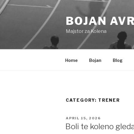
Skip
to
BOJAN AV
content
Majstor za Kolena
Home
Bojan
Blog
CATEGORY:
TRENER
POSTED
APRIL 15, 2026
ON
Boli te koleno gleda