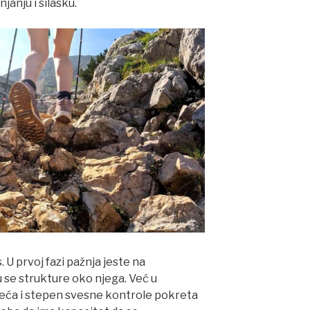
janju i silasku.
 U prvoj fazi pažnja jeste na
se strukture oko njega. Već u
 veća i stepen svesne kontrole pokreta