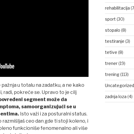
rehabilitacija
(7
sport
(30)
stopalo
(8)
testiranje
(3)
tetive
(8)
trener
(19)
trening
(113)
 pažnja u totalu na zadatku, a ne kako
Uncategorize
, radi, pokreće se. Upravo to je cilj
zadnja loza
(4)
povređeni segment može da
mptoma, samoorganizujući se u
mentima.
Isto važi i za posturalni status.
 razmišljaš ceo dan gde ti stoji koleno, i
koleno funkcioniše fenomenalno ali više