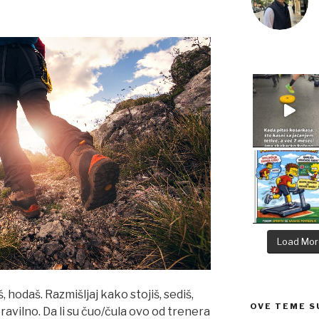
Load Mor
, hodaš. Razmišljaj kako stojiš, sediš,
OVE TEME S
pravilno. Da li su čuo/čula ovo od trenera