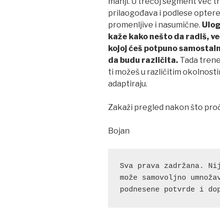
manji. U trećoj segment već t
prilaogođava i podlese optere
promenljive i nasumične.
Ulog
kaže kako nešto da radiš, ve
kojoj ćeš potpuno samostalno
da budu različita.
Tada trene
ti možeš u različitim okolnost
adaptiraju.
Zakaži pregled nakon što pro
Bojan
Sva prava zadržana. Nij
može samovoljno umnožav
podnesene potvrde i do