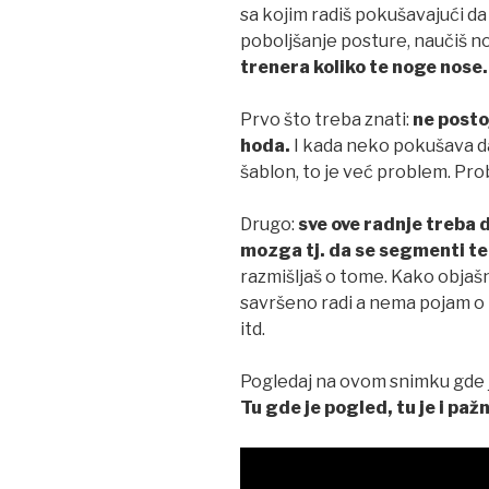
sa kojim radiš pokušavajući da
poboljšanje posture, naučiš n
trenera koliko te noge nose.
Prvo što treba znati:
ne postoj
hoda.
I kada neko pokušava da
šablon, to je već problem. Prob
Drugo:
sve ove radnje treba
mozga tj. da se segmenti t
razmišljaš o tome. Kako objaš
savršeno radi a nema pojam o 
itd.
Pogledaj na ovom snimku gde je
Tu gde je pogled, tu je i pažn