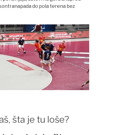
 kontranapada do pola terena bez
š, šta je tu loše?