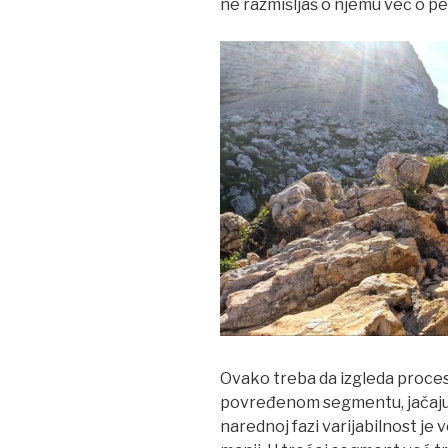
ne razmišljaš o njemu već o pen
Ovako treba da izgleda proces.
povređenom segmentu, jačaju 
narednoj fazi varijabilnost je