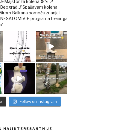
🦵Majstor za kolena ⚙️🔧
📍
Beograd
🦵Spašavam kolena
širom Balkana pomoću znanja i
NESALOMIVIH programa treninga
↙️
e
Follow on Instagram
U NAJINTERESANTNIJE