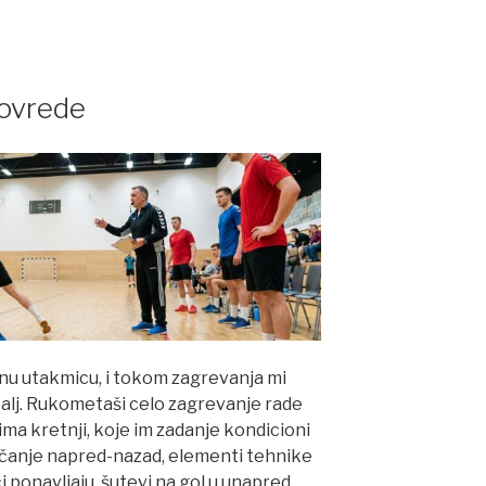
povrede
u utakmicu, i tokom zagrevanja mi
alj. Rukometaši celo zagrevanje rade
a kretnji, koje im zadanje kondicioni
trčanje napred-nazad, elementi tehnike
i ponavljaju, šutevi na gol u unapred