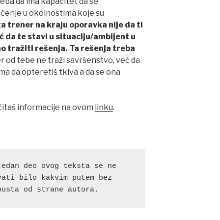
reba da ima kapacitet da se
ćenje u okolnostima koje su
a trener na kraju oporavka nije da ti
ć da te stavi u situaciju/ambijent u
 tražiti rešenja. Ta rešenja treba
r od tebe ne traži savršenstvo, već da
ima da opteretiš tkiva a da se ona
čitaš informacije na ovom
linku
.
edan deo ovog teksta se ne 
ati bilo kakvim putem bez 
pusta od strane autora.