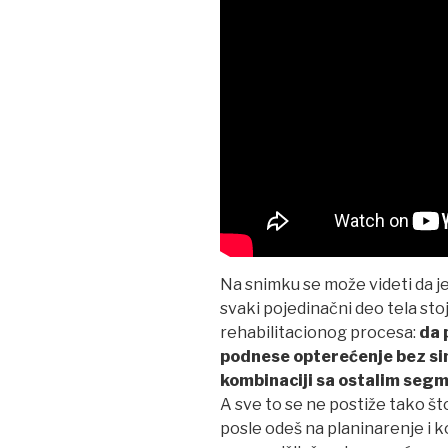
Na snimku se može videti da je
svaki pojedinačni deo tela stoji
rehabilitacionog procesa:
da 
podnese opterećenje bez si
kombinaciji sa ostalim seg
A sve to se ne postiže tako što
posle odeš na planinarenje i 