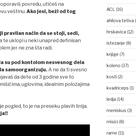
 oporaviš povredu, utičeš na
ACL
(16)
ovu veštinu.
Ako jesi, beži od tog
ahilova tetiva
(
hrskavica
(12)
i pravilan način da se stoji, sedi,
 te uklopi u neki unapred definisan
istezanje
(8)
lem jer ne zna šta radi.
knjige
(7)
 da su pod kontolom nesvesnog dela
koleno
(37)
ela samoorganizuju.
A ne da ti svesno
kosti
(2)
njavaš da dete od 3 godine sve to
mišićima, uglovima, idealnim položajima
kvadriceps
(1)
ledja
(14)
 pogled, to je na preseku plavih linija.
meniskus
(3)
ja!!
misici
(8)
rame
(11)