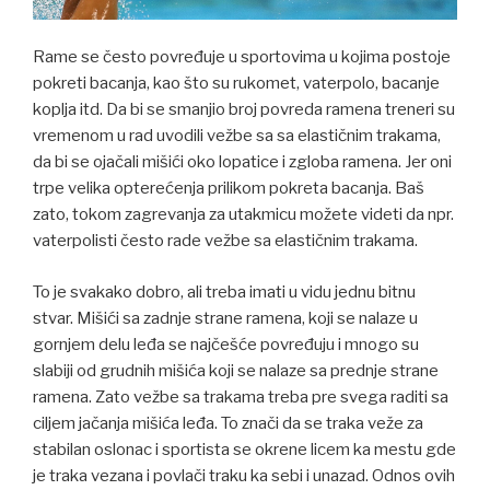
Rame se često povređuje u sportovima u kojima postoje
pokreti bacanja, kao što su rukomet, vaterpolo, bacanje
koplja itd. Da bi se smanjio broj povreda ramena treneri su
vremenom u rad uvodili vežbe sa sa elastičnim trakama,
da bi se ojačali mišići oko lopatice i zgloba ramena. Jer oni
trpe velika opterećenja prilikom pokreta bacanja. Baš
zato, tokom zagrevanja za utakmicu možete videti da npr.
vaterpolisti često rade vežbe sa elastičnim trakama.
To je svakako dobro, ali treba imati u vidu jednu bitnu
stvar. Mišići sa zadnje strane ramena, koji se nalaze u
gornjem delu leđa se najčešće povređuju i mnogo su
slabiji od grudnih mišića koji se nalaze sa prednje strane
ramena. Zato vežbe sa trakama treba pre svega raditi sa
ciljem jačanja mišića leđa. To znači da se traka veže za
stabilan oslonac i sportista se okrene licem ka mestu gde
je traka vezana i povlači traku ka sebi i unazad. Odnos ovih