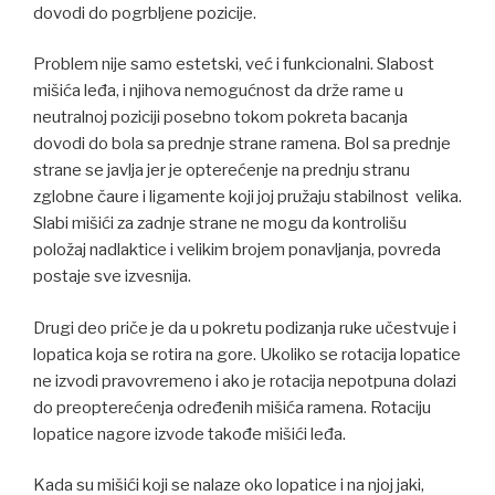
dovodi do pogrbljene pozicije.
Problem nije samo estetski, već i funkcionalni. Slabost
mišića leđa, i njihova nemogućnost da drže rame u
neutralnoj poziciji posebno tokom pokreta bacanja
dovodi do bola sa prednje strane ramena. Bol sa prednje
strane se javlja jer je opterećenje na prednju stranu
zglobne čaure i ligamente koji joj pružaju stabilnost velika.
Slabi mišići za zadnje strane ne mogu da kontrolišu
položaj nadlaktice i velikim brojem ponavljanja, povreda
postaje sve izvesnija.
Drugi deo priče je da u pokretu podizanja ruke učestvuje i
lopatica koja se rotira na gore. Ukoliko se rotacija lopatice
ne izvodi pravovremeno i ako je rotacija nepotpuna dolazi
do preopterećenja određenih mišića ramena. Rotaciju
lopatice nagore izvode takođe mišići leđa.
Kada su mišići koji se nalaze oko lopatice i na njoj jaki,