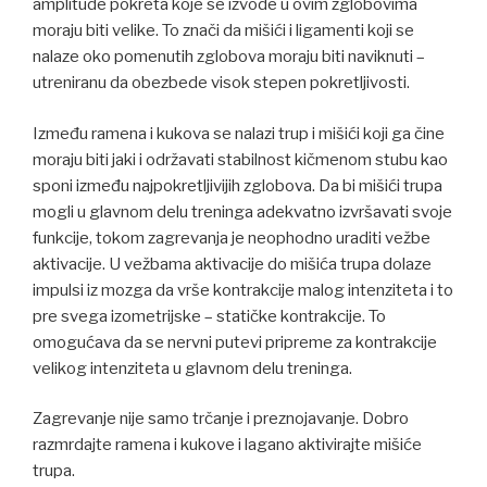
amplitude pokreta koje se izvode u ovim zglobovima
moraju biti velike. To znači da mišići i ligamenti koji se
nalaze oko pomenutih zglobova moraju biti naviknuti –
utreniranu da obezbede visok stepen pokretljivosti.
Između ramena i kukova se nalazi trup i mišići koji ga čine
moraju biti jaki i održavati stabilnost kičmenom stubu kao
sponi između najpokretljivijih zglobova. Da bi mišići trupa
mogli u glavnom delu treninga adekvatno izvršavati svoje
funkcije, tokom zagrevanja je neophodno uraditi vežbe
aktivacije. U vežbama aktivacije do mišića trupa dolaze
impulsi iz mozga da vrše kontrakcije malog intenziteta i to
pre svega izometrijske – statičke kontrakcije. To
omogućava da se nervni putevi pripreme za kontrakcije
velikog intenziteta u glavnom delu treninga.
Zagrevanje nije samo trčanje i preznojavanje. Dobro
razmrdajte ramena i kukove i lagano aktivirajte mišiće
trupa.