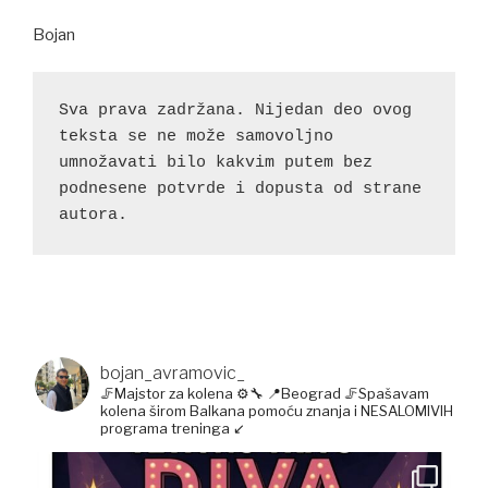
Bojan
Sva prava zadržana. Nijedan deo ovog 
teksta se ne može samovoljno 
umnožavati bilo kakvim putem bez 
podnesene potvrde i dopusta od strane 
autora.
bojan_avramovic_
🦵Majstor za kolena ⚙️🔧
📍Beograd
🦵Spašavam
kolena širom Balkana pomoću znanja i NESALOMIVIH
programa treninga ↙️