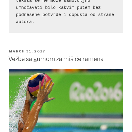
teksta se ne može samovoljno 
umnožavati bilo kakvim putem bez 
podnesene potvrde i dopusta od strane 
autora.
POSTED
MARCH 31, 2017
ON
Vežbe sa gumom za mišiće ramena