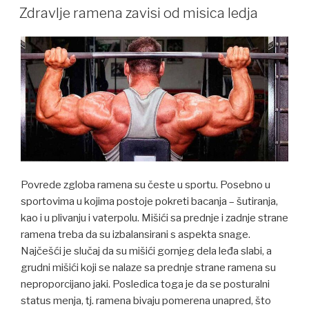
ON
Zdravlje ramena zavisi od misica ledja
Povrede zgloba ramena su česte u sportu. Posebno u
sportovima u kojima postoje pokreti bacanja – šutiranja,
kao i u plivanju i vaterpolu. Mišići sa prednje i zadnje strane
ramena treba da su izbalansirani s aspekta snage.
Najčešći je slučaj da su mišići gornjeg dela leđa slabi, a
grudni mišići koji se nalaze sa prednje strane ramena su
neproporcijano jaki. Posledica toga je da se posturalni
status menja, tj. ramena bivaju pomerena unapred, što