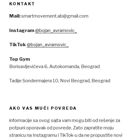
KONTAKT
Mail:
smartmovement.ab@gmail.com
Instagram
@bojan_avramovic_
TikTok
@bojan_avramovic_
Top Gym
Borisavljevićeva 6, Autokomanda, Beograd
Tadije Sondermajera 10, Novi Beograd, Beograd
AKO VAS MUČI POVREDA
informacije sa ovog sajta vam mogu biti od rešenje za
potpuni oporavak od povrede. Zato zapratite moju
stranicu na Instagramu i TikTok-u da ne propustite novi