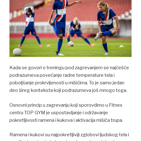
Kada se govori o treningu pod zagrevanjem se najčešće
podrazumeva povećanje radne temperature tela i
poboljšanje prokrvljenosti u mišićima. To je samo jedan
deo šireg konteksta koji podrazumeva još mnogo toga.
Osnovni princip u zagrevanju koji sporovdimo u Fitnes
centru TOP GYM je uspostavljanje i održavanje
pokretljivosti ramena i kukova i aktivacija mišića trupa.
Ramena i kukovi su najpokretljiviji zglobovi ljudskog tela i