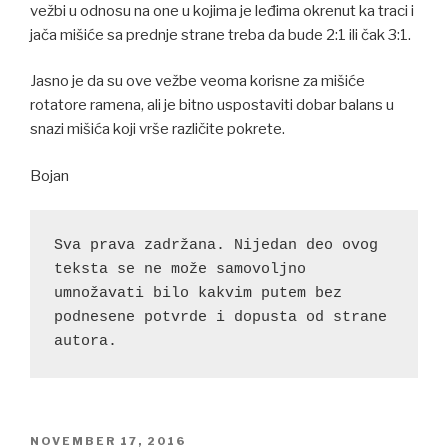
vežbi u odnosu na one u kojima je leđima okrenut ka traci i
jača mišiće sa prednje strane treba da bude 2:1 ili čak 3:1.
Jasno je da su ove vežbe veoma korisne za mišiće
rotatore ramena, ali je bitno uspostaviti dobar balans u
snazi mišića koji vrše različite pokrete.
Bojan
Sva prava zadržana. Nijedan deo ovog 
teksta se ne može samovoljno 
umnožavati bilo kakvim putem bez 
podnesene potvrde i dopusta od strane 
autora.
POSTED
NOVEMBER 17, 2016