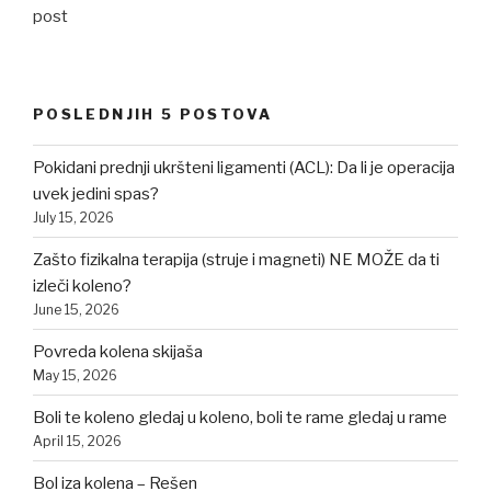
post
POSLEDNJIH 5 POSTOVA
Pokidani prednji ukršteni ligamenti (ACL): Da li je operacija
uvek jedini spas?
July 15, 2026
Zašto fizikalna terapija (struje i magneti) NE MOŽE da ti
izleči koleno?
June 15, 2026
Povreda kolena skijaša
May 15, 2026
Boli te koleno gledaj u koleno, boli te rame gledaj u rame
April 15, 2026
Bol iza kolena – Rešen