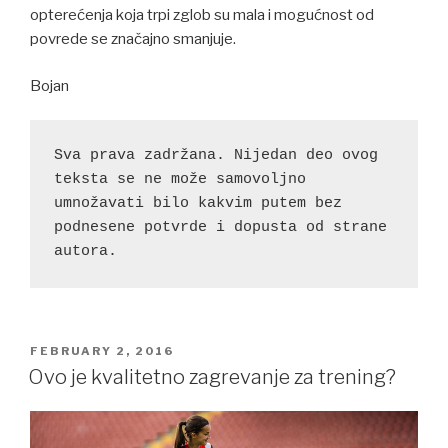
opterećenja koja trpi zglob su mala i mogućnost od
povrede se značajno smanjuje.
Bojan
Sva prava zadržana. Nijedan deo ovog 
teksta se ne može samovoljno 
umnožavati bilo kakvim putem bez 
podnesene potvrde i dopusta od strane 
autora.
POSTED
FEBRUARY 2, 2016
ON
Ovo je kvalitetno zagrevanje za trening?