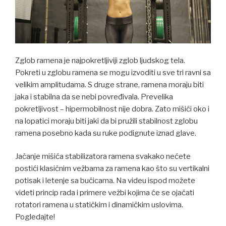
Zglob ramena je najpokretljiviji zglob ljudskog tela.
Pokreti u zglobu ramena se mogu izvoditi u sve tri ravni sa
velikim amplitudama. S druge strane, ramena moraju biti
jaka i stabilna da se nebi povređivala. Prevelika
pokretljivost – hipermobilnost nije dobra. Zato mišići oko i
na lopatici moraju biti jaki da bi pružili stabilnost zglobu
ramena posebno kada su ruke podignute iznad glave.
Jačanje mišića stabilizatora ramena svakako nećete
postići klasičnim vežbama za ramena kao što su vertikalni
potisak i letenje sa bučicama. Na videu ispod možete
videti princip rada i primere vežbi kojima će se ojačati
rotatori ramena u statičkim i dinamičkim uslovima.
Pogledajte!