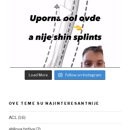
Load More
Follow on Instagram
OVE TEME SU NAJINTERESANTNIJE
ACL
(16)
ahilova tetiva
(2)