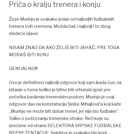
ON
Priča o kralju trenera i konju
Žoze Murinjo je svakako jedan od najboljih fudbalskih
trenera svih vremena. Možda baš i najbolji i to zbog
sledeće izjave:
NISAM ZNAO DA AKO ŽELIŠ BITI JAHAČ, PRE TOGA
MORAŠ BITI KONJ.
GENIJALNO!!!
Ovo je definitivno najbolji odgovor koji sam ikada čuo, na
pitanje o tome koliko je bitno biti vrhunski igrač pre
početka bavljenja trenerskim poslom. Murinjo je ovaj
odgovor dao na konstataciju Siniše Mihajlovića koji kaže
„Murinjo ne može biti dobar trener, jer nije bio fudbaler”.
Toliko o poštovanju trenerske struke. Reči koje su
izrečene od strane SELEKTORA SRPSKE FUDBALSKE
REPREZENTACIJE. Selektor je svakako bio konj….