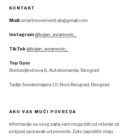
KONTAKT
Mail:
smartmovement.ab@gmail.com
Instagram
@bojan_avramovic_
TikTok
@bojan_avramovic_
Top Gym
Borisavljevićeva 6, Autokomanda, Beograd
Tadije Sondermajera 10, Novi Beograd, Beograd
AKO VAS MUČI POVREDA
informacije sa ovog sajta vam mogu biti od rešenje za
potpuni oporavak od povrede. Zato zapratite moju