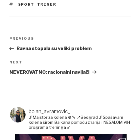
TAGS
SPORT
,
TRENER
Post
Previous
PREVIOUS
navigation
Post
Ravna stopala su veliki problem
Next
NEXT
Post
NEVEROVATNO: racionalni navijači
bojan_avramovic_
🦵Majstor za kolena ⚙️🔧
📍Beograd
🦵Spašavam
kolena širom Balkana pomoću znanja i NESALOMIVIH
programa treninga ↙️