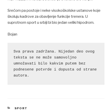
Srećom pa postoje i neke visokoškolske ustanove koje
školuju kadrove za obavljenje funkcije trenera. U
suprotnom sport u srbiji bi bio jedan veliki hipodrom.
Bojan
Sva prava zadržana. Nijedan deo ovog 
teksta se ne može samovoljno 
umnožavati bilo kakvim putem bez 
podnesene potvrde i dopusta od strane 
autora.
CATEGORIES
SPORT