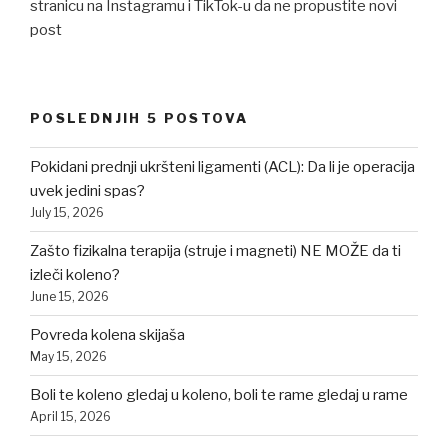
stranicu na Instagramu i TikTok-u da ne propustite novi
post
POSLEDNJIH 5 POSTOVA
Pokidani prednji ukršteni ligamenti (ACL): Da li je operacija
uvek jedini spas?
July 15, 2026
Zašto fizikalna terapija (struje i magneti) NE MOŽE da ti
izleči koleno?
June 15, 2026
Povreda kolena skijaša
May 15, 2026
Boli te koleno gledaj u koleno, boli te rame gledaj u rame
April 15, 2026