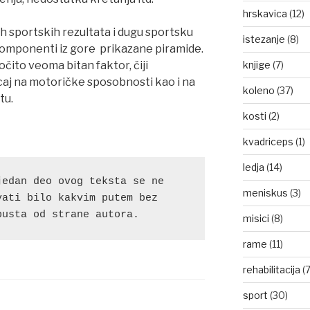
hrskavica
(12)
h sportskih rezultata i dugu sportsku
istezanje
(8)
komponenti iz gore prikazane piramide.
čito veoma bitan faktor, čiji
knjige
(7)
aj na motoričke sposobnosti kao i na
koleno
(37)
tu.
kosti
(2)
kvadriceps
(1)
ledja
(14)
edan deo ovog teksta se ne 
meniskus
(3)
ati bilo kakvim putem bez 
pusta od strane autora.
misici
(8)
rame
(11)
rehabilitacija
(7
sport
(30)