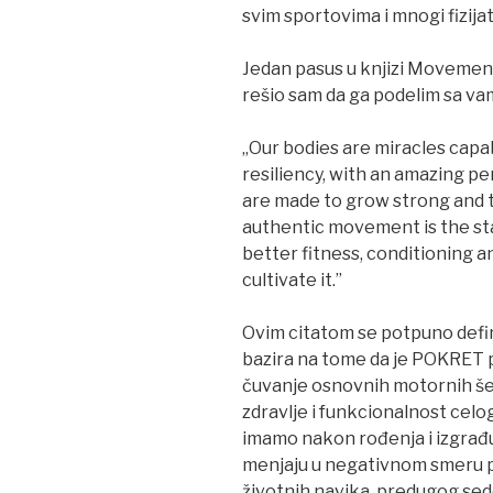
svim sportovima i mnogi fizijat
Jedan pasus u knjizi Movement 
rešio sam da ga podelim sa va
„Our bodies are miracles capab
resiliency, with an amazing p
are made to grow strong and t
authentic movement is the st
better fitness, conditioning
cultivate it.”
Ovim citatom se potpuno defini
bazira na tome da je POKRET pr
čuvanje osnovnih motornih še
zdravlje i funkcionalnost cel
imamo nakon rođenja i izgrađu
menjaju u negativnom smeru po
životnih navika, predugog sed