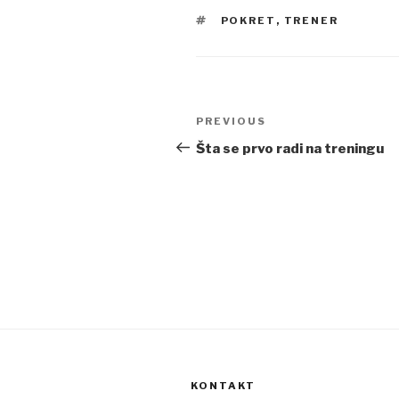
TAGS
POKRET
,
TRENER
Post
Previous
PREVIOUS
navigation
Post
Šta se prvo radi na treningu
KONTAKT