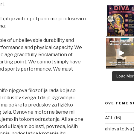
ri.
čiti je autor potpuno me je oduševio i
ma:
le of unbelievable durability and
erformance and physical capacity. We
o age gracefully. Reclamation of
arting point. We cannot simply have
 and sports performance. We must
Load Mor
fe njegova filozofija rada koja se
eduslov svega. I da je izgradnja i
OVE TEME S
ma pokreta preduslov za fizičko
og tela. Osnovne motorne šeme mi
ACL
(16)
jemo ih tokom odrastanja. Ali se one
d uticajem bolesti, povreda, loših
ahilova tetiva
(
enja, nedostatka kretanja itd.