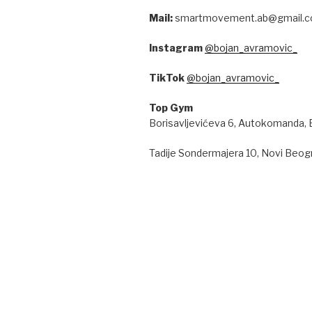
Mail:
smartmovement.ab@gmail.
Instagram
@bojan_avramovic_
TikTok
@bojan_avramovic_
Top Gym
Borisavljevićeva 6, Autokomanda,
Tadije Sondermajera 10, Novi Beog