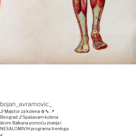
bojan_avramovic_
🦵Majstor za kolena ⚙️🔧
📍
Beograd
🦵Spašavam kolena
širom Balkana pomoću znanja i
NESALOMIVIH programa treninga
↙️