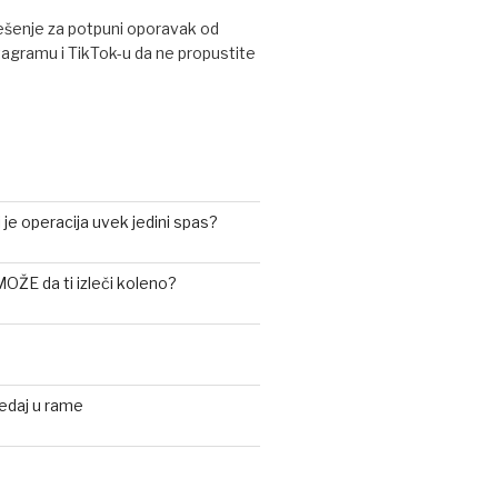
rešenje za potpuni oporavak od
tagramu i TikTok-u da ne propustite
i je operacija uvek jedini spas?
 MOŽE da ti izleči koleno?
ledaj u rame