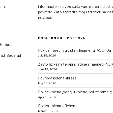
com
informacije sa ovog sajta vam mogu biti od 
povrede. Zato zapratite moju stranicu na Ins
novi post
POSLEDNJIH 5 POSTOVA
 Beograd
Pokidani prednji ukršteni ligamenti (ACL): Da l
rad, Beograd
July 15, 2026
Zašto fizikalna terapija (struje i magneti) NE
June 15, 2026
Povreda kolena skijaša
May 15, 2026
Boli te koleno gledaj u koleno, boli te rame g
April 15, 2026
Bol iza kolena – Rešen
March 15, 2026