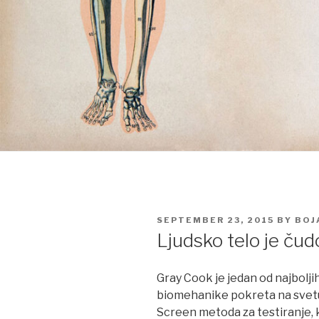
POSTED
SEPTEMBER 23, 2015
BY
BOJ
ON
Ljudsko telo je čud
Gray Cook je jedan od najboljih
biomehanike pokreta na svet
Screen metoda za testiranje, ko