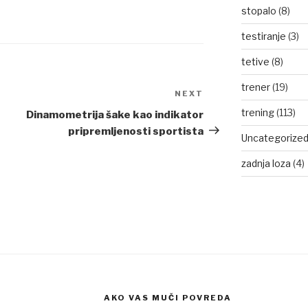
stopalo
(8)
testiranje
(3)
tetive
(8)
trener
(19)
NEXT
Next
Post
trening
(113)
Dinamometrija šake kao indikator
pripremljenosti sportista
Uncategorize
zadnja loza
(4)
AKO VAS MUČI POVREDA