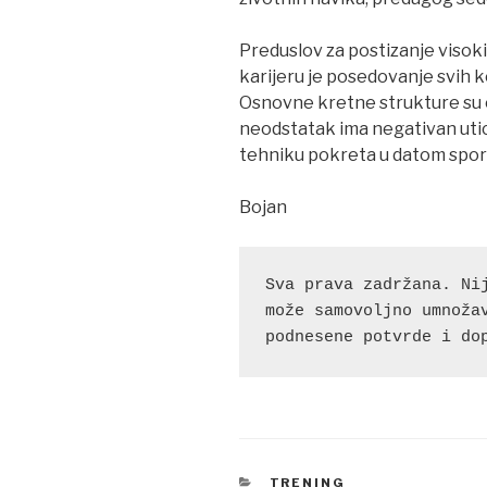
Preduslov za postizanje visoki
karijeru je posedovanje svih 
Osnovne kretne strukture su o
neodstatak ima negativan utic
tehniku pokreta u datom spor
Bojan
Sva prava zadržana. Nij
može samovoljno umnožav
podnesene potvrde i do
CATEGORIES
TRENING