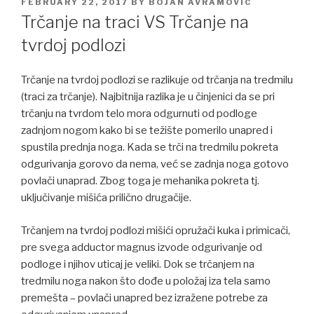
POSTED
FEBRUARY 22, 2017
BY
BOJAN AVRAMOVIC
ON
Trčanje na traci VS Trčanje na
tvrdoj podlozi
Trčanje na tvrdoj podlozi se razlikuje od trčanja na tredmilu
(traci za trčanje). Najbitnija razlika je u činjenici da se pri
trčanju na tvrdom telo mora odgurnuti od podloge
zadnjom nogom kako bi se težište pomerilo unapred i
spustila prednja noga. Kada se trči na tredmilu pokreta
odgurivanja gorovo da nema, već se zadnja noga gotovo
povlači unaprad. Zbog toga je mehanika pokreta tj.
uključivanje mišića prilično drugačije.
Trčanjem na tvrdoj podlozi mišići opružači kuka i primicači,
pre svega adductor magnus izvode odgurivanje od
podloge i njihov uticaj je veliki. Dok se trčanjem na
tredmilu noga nakon što dođe u položaj iza tela samo
premešta – povlači unapred bez izražene potrebe za