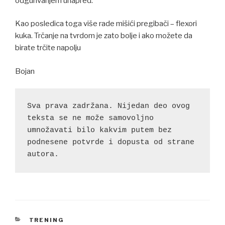
odgurivanjem unapred.
Kao posledica toga više rade mišići pregibači – flexori
kuka. Trčanje na tvrdom je zato bolje i ako možete da
birate trčite napolju
Bojan
Sva prava zadržana. Nijedan deo ovog 
teksta se ne može samovoljno 
umnožavati bilo kakvim putem bez 
podnesene potvrde i dopusta od strane 
autora.
CATEGORIES
TRENING