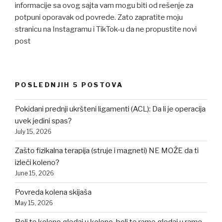
informacije sa ovog sajta vam mogu biti od rešenje za
potpuni oporavak od povrede. Zato zapratite moju
stranicu na Instagramu i TikTok-u da ne propustite novi
post
POSLEDNJIH 5 POSTOVA
Pokidani prednji ukršteni ligamenti (ACL): Da li je operacija
uvek jedini spas?
July 15, 2026
Zašto fizikalna terapija (struje i magneti) NE MOŽE da ti
izleči koleno?
June 15, 2026
Povreda kolena skijaša
May 15, 2026