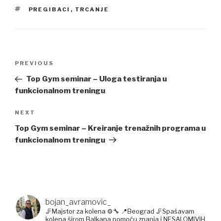
TAGS
PREGIBACI
,
TRCANJE
Post
Previous
PREVIOUS
navigation
Post
Top Gym seminar – Uloga testiranja u
funkcionalnom treningu
Next
NEXT
Post
Top Gym seminar – Kreiranje trenažnih programa u
funkcionalnom treningu
bojan_avramovic_
🦵Majstor za kolena ⚙️🔧
📍Beograd
🦵Spašavam
kolena širom Balkana pomoću znanja i NESALOMIVIH