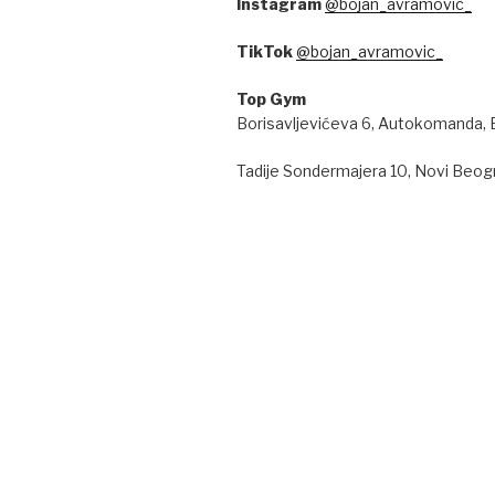
Instagram
@bojan_avramovic_
TikTok
@bojan_avramovic_
Top Gym
Borisavljevićeva 6, Autokomanda,
Tadije Sondermajera 10, Novi Beog