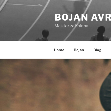
Skip
to
BOJAN AV
content
Majstor za Kolena
Home
Bojan
Blog