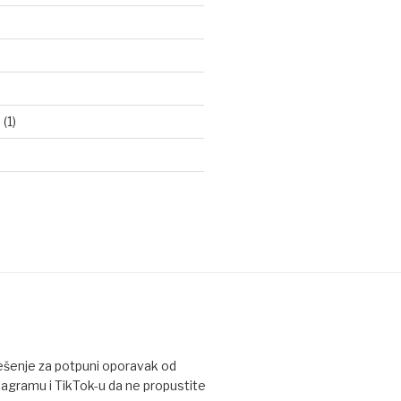
d
(1)
rešenje za potpuni oporavak od
tagramu i TikTok-u da ne propustite