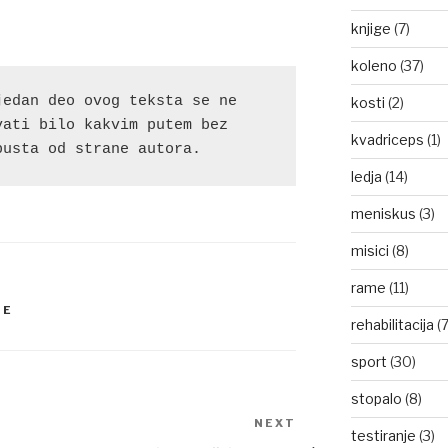
knjige
(7)
koleno
(37)
edan deo ovog teksta se ne 
kosti
(2)
ati bilo kakvim putem bez 
kvadriceps
(1)
pusta od strane autora.
ledja
(14)
meniskus
(3)
misici
(8)
rame
(11)
JE
rehabilitacija
(7
sport
(30)
stopalo
(8)
NEXT
Next
testiranje
(3)