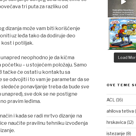
ovećava tri puta za razliku od
g dizanja može vam biti korišćenje
loniti uz leđa tako da dodiruje deo
kost i potiljak.
a) unapred neophodno je da kičma
Load Mor
a početku – u stojećem položaju. Samo
 tačke će ostati u kontaktu sa
 se odvojiti i to vam je parametar da se
OVE TEME S
o sledeće ponavljanje treba da bude sve
m unapred), sve dok se ne postigne
ACL
(16)
no pravim leđima.
ahilova tetiva
(
 način i kada se radi mrtvo dizanje na
hrskavica
(12)
lice naučite pravilnu tehniku izvođenja
izanje.
istezanje
(8)