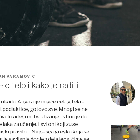
AN AVRAMOVIC
lo telo i kako je raditi
a ikada. Angažuje mišiće celog tela –
ci, podlaktice, gotovo sve. Mnogi se ne
ali radeći mrtvo dizanje. Istina je da
laka za učenje. I svi oni koji su se
nički pravilno. Najčešća greška koja se
 je savijanje donjeg dela leđa, čime se