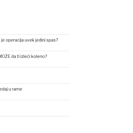
i je operacija uvek jedini spas?
 MOŽE da ti izleči koleno?
ledaj u rame