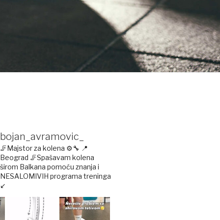
bojan_avramovic_
🦵Majstor za kolena ⚙️🔧
📍
Beograd
🦵Spašavam kolena
širom Balkana pomoću znanja i
NESALOMIVIH programa treninga
↙️