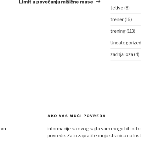
Post
Limit u povećanju mišićne mase
tetive
(8)
trener
(19)
trening
(113)
Uncategorize
zadnja loza
(4)
AKO VAS MUČI POVREDA
com
informacije sa ovog sajta vam mogu biti od 
povrede. Zato zapratite moju stranicu na Ins