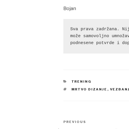
Bojan
Sva prava zadržana. Nij
može samovoljno umnožav
podnesene potvrde i do
CATEGORIES
TRENING
TAGS
MRTVO DIZANJE
,
VEZBAN
Post
Previous
PREVIOUS