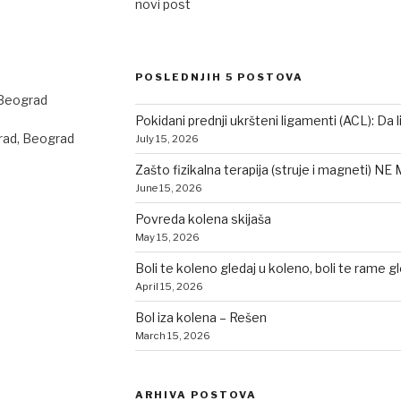
novi post
POSLEDNJIH 5 POSTOVA
 Beograd
Pokidani prednji ukršteni ligamenti (ACL): Da l
rad, Beograd
July 15, 2026
Zašto fizikalna terapija (struje i magneti) NE
June 15, 2026
Povreda kolena skijaša
May 15, 2026
Boli te koleno gledaj u koleno, boli te rame g
April 15, 2026
Bol iza kolena – Rešen
March 15, 2026
ARHIVA POSTOVA