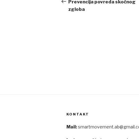
navigation
Post
Prevencija povreda skočnog
zgloba
KONTAKT
Mail:
smartmovement.ab@gmail.