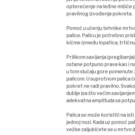
opterećenje na leđne mišiće p
pravilnog izvođenja pokreta.
Pomoć u učenju tehnike mrtvo
palice. Palicu je potrebno pris
kičme između lopatica, trtičnu 
Prilikom savijanja (pregibanj
ostane potpuno prava kao i n
u tom slučaju gore pomenute 3
palicom. U suprotnom palica će
pokret ne radi pravilno. Svak
dublje (sa što većim savijanje
adekvatna amplituda sa potpu
Palica se može koristiti na isti
jednoj nozi. Kada uz pomoć pa
vežbe zaljubićete se u mrtvo d