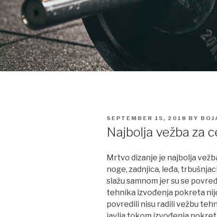
POSTED
SEPTEMBER 15, 2018
BY
BOJ
ON
Najbolja vežba za ce
Mrtvo dizanje je najbolja vežb
noge, zadnjica, leđa, trbušnja
slažu samnom jer su se povređiv
tehnika izvođenja pokreta nije 
povredili nisu radili vežbu teh
javlja tokom izvođenja pokreta