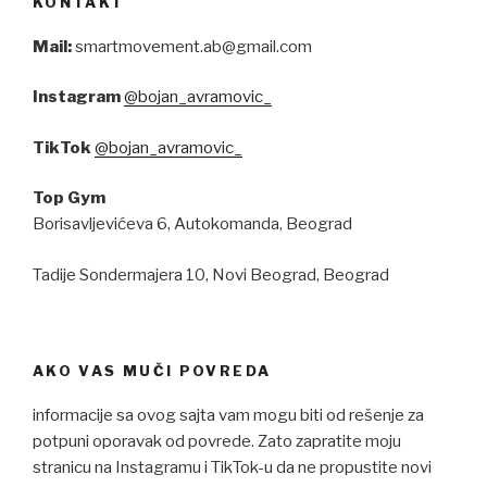
KONTAKT
Mail:
smartmovement.ab@gmail.com
Instagram
@bojan_avramovic_
TikTok
@bojan_avramovic_
Top Gym
Borisavljevićeva 6, Autokomanda, Beograd
Tadije Sondermajera 10, Novi Beograd, Beograd
AKO VAS MUČI POVREDA
informacije sa ovog sajta vam mogu biti od rešenje za
potpuni oporavak od povrede. Zato zapratite moju
stranicu na Instagramu i TikTok-u da ne propustite novi