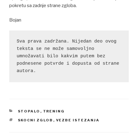
pokretu sa zadnje strane zgloba.
Bojan
Sva prava zadržana. Nijedan deo ovog 
teksta se ne može samovoljno 
umnožavati bilo kakvim putem bez 
podnesene potvrde i dopusta od strane 
autora.
CATEGORIES
STOPALO
,
TRENING
TAGS
SKOCNI ZGLOB
,
VEZBE ISTEZANJA