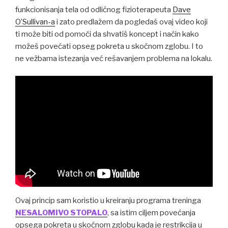
funkcionisanja tela od odličnog fizioterapeuta
Dave
O’Sullivan-a
i zato predlažem da pogledaš ovaj video koji
ti može biti od pomoći da shvatiš koncept i način kako
možeš povećati opseg pokreta u skočnom zglobu. I to
ne vežbama istezanja već rešavanjem problema na lokalu.
Ovaj princip sam koristio u kreiranju programa treninga
NESALOMIVO STOPALO
, sa istim ciljem povećanja
opsega pokreta u skočnom zglobu kada je restrikcija u