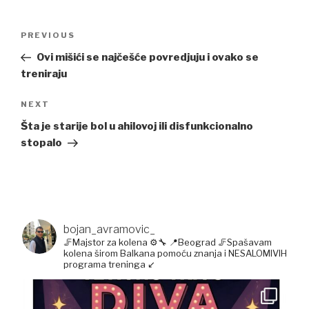
Post
Previous
PREVIOUS
navigation
Post
Ovi mišići se najčešće povredjuju i ovako se
treniraju
Next
NEXT
Post
Šta je starije bol u ahilovoj ili disfunkcionalno
stopalo
bojan_avramovic_
🦵Majstor za kolena ⚙️🔧
📍Beograd
🦵Spašavam
kolena širom Balkana pomoću znanja i NESALOMIVIH
programa treninga ↙️