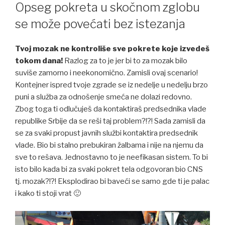
ON
Opseg pokreta u skočnom zglobu
se može povećati bez istezanja
Tvoj mozak ne kontroliše sve pokrete koje izvedeš
tokom dana!
Razlog za to je jer bi to za mozak bilo
suviše zamorno i neekonomično. Zamisli ovaj scenario!
Kontejner ispred tvoje zgrade se iz nedelje u nedelju brzo
puni a služba za odnošenje smeća ne dolazi redovno.
Zbog toga ti odlučuješ da kontaktiraš predsednika vlade
republike Srbije da se reši taj problem?!?! Sada zamisli da
se za svaki propust javnih službi kontaktira predsednik
vlade. Bio bi stalno prebukiran žalbama i nije na njemu da
sve to rešava. Jednostavno to je neefikasan sistem. To bi
isto bilo kada bi za svaki pokret tela odgovoran bio CNS
tj. mozak?!?! Eksplodirao bi baveći se samo gde ti je palac
i kako ti stoji vrat 🙂