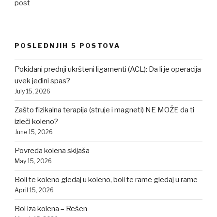
post
POSLEDNJIH 5 POSTOVA
Pokidani prednji ukršteni ligamenti (ACL): Da li je operacija
uvek jedini spas?
July 15, 2026
Zašto fizikalna terapija (struje i magneti) NE MOŽE da ti
izleči koleno?
June 15, 2026
Povreda kolena skijaša
May 15, 2026
Boli te koleno gledaj u koleno, boli te rame gledaj u rame
April 15, 2026
Bol iza kolena – Rešen