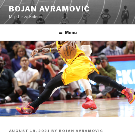
Skip
BOJAN AVRAMOVIĆ
to
Majstor za Kolena
content
Menu
POSTED
AUGUST 18, 2021
BY
BOJAN AVRAMOVIC