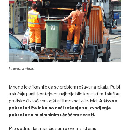
Pravac u vladu
Mnogo je efikasnije da se problem rešava na lokalu. Pa bi
u slučaju punih kontejnera najbolje bilo kontaktirati službu
gradske čistoće na opštini ili mesnoj zajednici.
A što se
pokreta tiče lokalno naći rešenje za izvodjenje
pokreta sa minimalnim učešćem svesti.
Pre godinu dana naučio sam o ovom sistemu