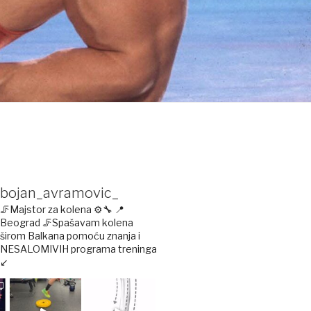
bojan_avramovic_
🦵Majstor za kolena ⚙️🔧
📍
Beograd
🦵Spašavam kolena
širom Balkana pomoću znanja i
NESALOMIVIH programa treninga
↙️