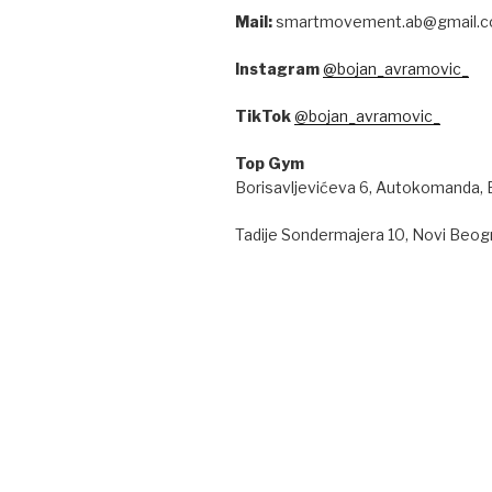
Mail:
smartmovement.ab@gmail.
Instagram
@bojan_avramovic_
TikTok
@bojan_avramovic_
Top Gym
Borisavljevićeva 6, Autokomanda,
Tadije Sondermajera 10, Novi Beog