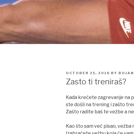
POSTED
OCTOBER 25, 2016
BY
BOJAN
ON
Zasto ti treniraš?
Kada krećete zagrevanje na po
ste došli na trening i zašto tr
Zašto radite baš te vežbe a n
Kao što sam već pisao, vežba n
Izabraćete vežbu koja će vam o