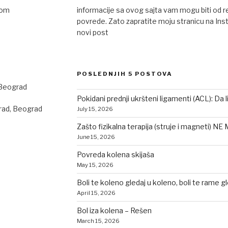
com
informacije sa ovog sajta vam mogu biti od 
povrede. Zato zapratite moju stranicu na Ins
novi post
POSLEDNJIH 5 POSTOVA
 Beograd
Pokidani prednji ukršteni ligamenti (ACL): Da l
rad, Beograd
July 15, 2026
Zašto fizikalna terapija (struje i magneti) NE
June 15, 2026
Povreda kolena skijaša
May 15, 2026
Boli te koleno gledaj u koleno, boli te rame g
April 15, 2026
Bol iza kolena – Rešen
March 15, 2026