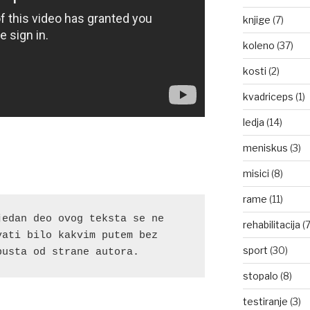
knjige
(7)
koleno
(37)
kosti
(2)
kvadriceps
(1)
ledja
(14)
meniskus
(3)
misici
(8)
rame
(11)
edan deo ovog teksta se ne 
rehabilitacija
(7
ati bilo kakvim putem bez 
sport
(30)
pusta od strane autora.
stopalo
(8)
testiranje
(3)