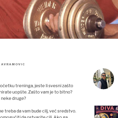
 AVRAMOVIC
četku treninga, jeste li svesni zašto
enirate uopšte. Zašto vam je to bitno?
e neke druge?
e treba da vam bude cilj, već sredstvo.
mogućiti da ostvarite cilj. Ako ga