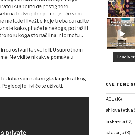
rate i šta želite da postignete
ebi na ta dva pitanja, mnogo će vam
ne metode ili vežbe koje treba da radite
ne znate kako, pitaćete nekoga, potražiti
 treneru koga ste našli na internetu…
n da ostvarite svoj cilj. U suprotnom,
reme. Ne vidite nikakve pomake u
Load Mor
osta dobio sam nakon gledanje kratkog
OVE TEME S
ogledajte, i vi ćete uživati.
ACL
(16)
ahilova tetiva
(
hrskavica
(12)
istezanje
(8)