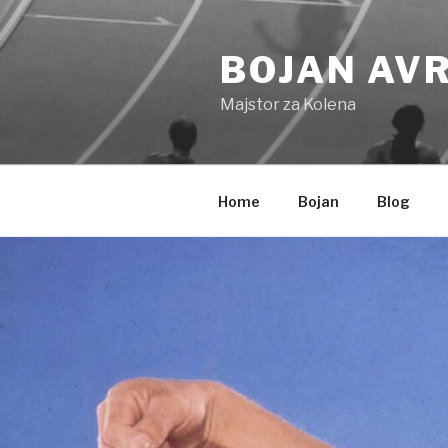
Skip
to
BOJAN AV
content
Majstor za Kolena
Home
Bojan
Blog