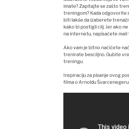
imate? Zapitajte se zašto treni
treningom? Kada odgovorite s
biti lakše da izaberete trenaž
kako bi postigli cilj. Jer ako 
na internetu, napisaćete mail
Ako vam je bitno naćićete nači
trenirate besciljno. Gubite v
treningu.
Inspiraciju za pisanje ovog p
filma o Arnoldu Švarcenegeru. P