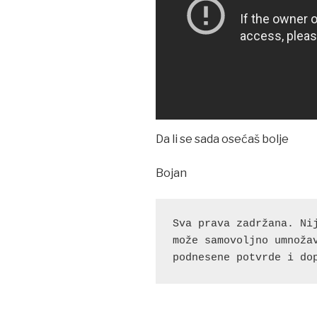
Da li se sada osećaš bolje
Bojan
Sva prava zadržana. Nij
može samovoljno umnožav
podnesene potvrde i do