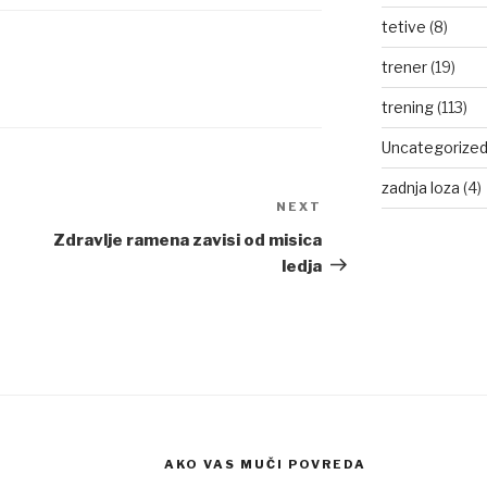
tetive
(8)
trener
(19)
trening
(113)
Uncategorize
zadnja loza
(4)
NEXT
Next
Post
Zdravlje ramena zavisi od misica
ledja
AKO VAS MUČI POVREDA