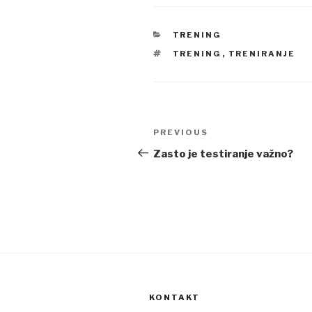
CATEGORIES
TRENING
TAGS
TRENING
,
TRENIRANJE
Post
Previous
PREVIOUS
navigation
Post
Zasto je testiranje važno?
KONTAKT