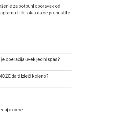
rešenje za potpuni oporavak od
tagramu i TikTok-u da ne propustite
i je operacija uvek jedini spas?
 MOŽE da ti izleči koleno?
ledaj u rame