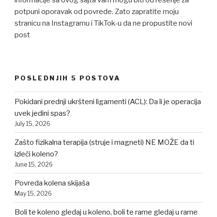
informacije sa ovog sajta vam mogu biti od rešenje za
potpuni oporavak od povrede. Zato zapratite moju
stranicu na Instagramu i TikTok-u da ne propustite novi
post
POSLEDNJIH 5 POSTOVA
Pokidani prednji ukršteni ligamenti (ACL): Da li je operacija
uvek jedini spas?
July 15, 2026
Zašto fizikalna terapija (struje i magneti) NE MOŽE da ti
izleči koleno?
June 15, 2026
Povreda kolena skijaša
May 15, 2026
Boli te koleno gledaj u koleno, boli te rame gledaj u rame