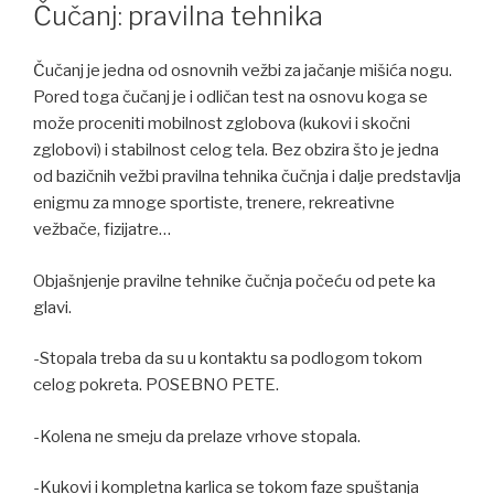
ON
Čučanj: pravilna tehnika
Čučanj je jedna od osnovnih vežbi za jačanje mišića nogu.
Pored toga čučanj je i odličan test na osnovu koga se
može proceniti mobilnost zglobova (kukovi i skočni
zglobovi) i stabilnost celog tela. Bez obzira što je jedna
od bazičnih vežbi pravilna tehnika čučnja i dalje predstavlja
enigmu za mnoge sportiste, trenere, rekreativne
vežbače, fizijatre…
Objašnjenje pravilne tehnike čučnja počeću od pete ka
glavi.
-Stopala treba da su u kontaktu sa podlogom tokom
celog pokreta. POSEBNO PETE.
-Kolena ne smeju da prelaze vrhove stopala.
-Kukovi i kompletna karlica se tokom faze spuštanja