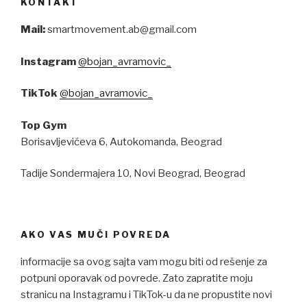
KONTAKT
Mail:
smartmovement.ab@gmail.com
Instagram
@bojan_avramovic_
TikTok
@bojan_avramovic_
Top Gym
Borisavljevićeva 6, Autokomanda, Beograd
Tadije Sondermajera 10, Novi Beograd, Beograd
AKO VAS MUČI POVREDA
informacije sa ovog sajta vam mogu biti od rešenje za
potpuni oporavak od povrede. Zato zapratite moju
stranicu na Instagramu i TikTok-u da ne propustite novi