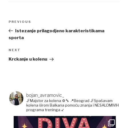
Post
Previous
PREVIOUS
navigation
Post
Istezanje prilagodjeno karakteristikama
sporta
Next
NEXT
Post
Krckanje u kolenu
bojan_avramovic_
🦵Majstor za kolena ⚙️🔧
📍Beograd
🦵Spašavam
kolena širom Balkana pomoću znanja i NESALOMIVIH
programa treninga ↙️