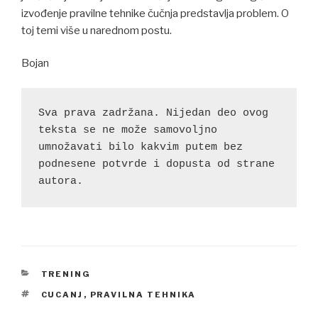
izvođenje pravilne tehnike čučnja predstavlja problem. O
toj temi više u narednom postu.
Bojan
Sva prava zadržana. Nijedan deo ovog 
teksta se ne može samovoljno 
umnožavati bilo kakvim putem bez 
podnesene potvrde i dopusta od strane 
autora.
CATEGORIES
TRENING
TAGS
CUCANJ
,
PRAVILNA TEHNIKA