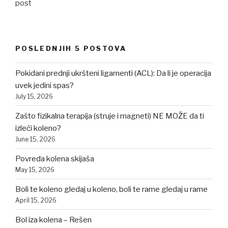
post
POSLEDNJIH 5 POSTOVA
Pokidani prednji ukršteni ligamenti (ACL): Da li je operacija
uvek jedini spas?
July 15, 2026
Zašto fizikalna terapija (struje i magneti) NE MOŽE da ti
izleči koleno?
June 15, 2026
Povreda kolena skijaša
May 15, 2026
Boli te koleno gledaj u koleno, boli te rame gledaj u rame
April 15, 2026
Bol iza kolena – Rešen