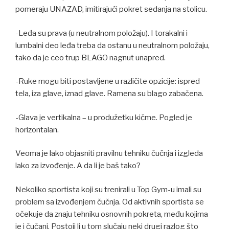
pomeraju UNAZAD, imitirajući pokret sedanja na stolicu.
-Leđa su prava (u neutralnom položaju). I torakalni i
lumbalni deo leđa treba da ostanu u neutralnom položaju,
tako da je ceo trup BLAGO nagnut unapred.
-Ruke mogu biti postavljene u različite opzicije: ispred
tela, iza glave, iznad glave. Ramena su blago zabačena.
-Glava je vertikalna – u produžetku kičme. Pogled je
horizontalan.
Veoma je lako objasniti pravilnu tehniku čučnja i izgleda
lako za izvođenje. A da li je baš tako?
Nekoliko sportista koji su trenirali u Top Gym-u imali su
problem sa izvođenjem čučnja. Od aktivnih sportista se
očekuje da znaju tehniku osnovnih pokreta, među kojima
je i čučanj. Postoji li u tom slučaju neki drugi razlog što